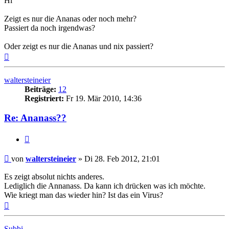
Hi
Zeigt es nur die Ananas oder noch mehr?
Passiert da noch irgendwas?
Oder zeigt es nur die Ananas und nix passiert?
Nach
oben
waltersteineier
Beiträge:
12
Registriert:
Fr 19. Mär 2010, 14:36
Re: Ananass??
Zitat
Beitrag
von
waltersteineier
»
Di 28. Feb 2012, 21:01
Es zeigt absolut nichts anderes.
Lediglich die Annanass. Da kann ich drücken was ich möchte.
Wie kriegt man das wieder hin? Ist das ein Virus?
Nach
oben
Subbi