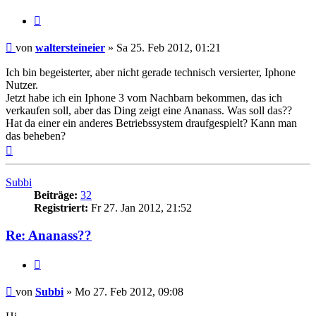
Zitat
Beitrag
von
waltersteineier
»
Sa 25. Feb 2012, 01:21
Ich bin begeisterter, aber nicht gerade technisch versierter, Iphone
Nutzer.
Jetzt habe ich ein Iphone 3 vom Nachbarn bekommen, das ich
verkaufen soll, aber das Ding zeigt eine Ananass. Was soll das??
Hat da einer ein anderes Betriebssystem draufgespielt? Kann man
das beheben?
Nach
oben
Subbi
Beiträge:
32
Registriert:
Fr 27. Jan 2012, 21:52
Re: Ananass??
Zitat
Beitrag
von
Subbi
»
Mo 27. Feb 2012, 09:08