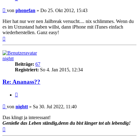
Beitrag
von
phonefan
»
Do 25. Okt 2012, 15:43
Hier hat nur wer nen Jailbreak versucht.... nix schlimmes. Wenn du
es im Urzustand haben willst, dann iPhone mit iTunes einfach
wiederherstellen. Ganz easy!
Nach
oben
nightt
Beiträge:
67
Registriert:
So 4. Jan 2015, 12:34
Re: Ananass??
Zitat
Beitrag
von
nightt
»
Sa 30. Jul 2022, 11:40
Das klingt ja interessant!
Genieße das Leben ständig,denn du bist länger tot als lebendig!
Nach
oben