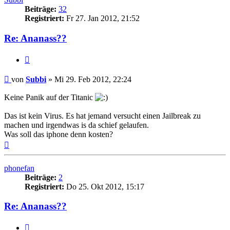
Beiträge:
32
Registriert:
Fr 27. Jan 2012, 21:52
Re: Ananass??
Zitat
Beitrag
von
Subbi
»
Mi 29. Feb 2012, 22:24
Keine Panik auf der Titanic
Das ist kein Virus. Es hat jemand versucht einen Jailbreak zu
machen und irgendwas is da schief gelaufen.
Was soll das iphone denn kosten?
Nach
oben
phonefan
Beiträge:
2
Registriert:
Do 25. Okt 2012, 15:17
Re: Ananass??
Zitat